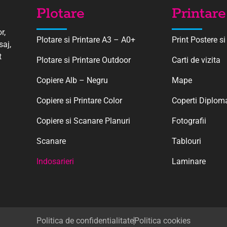
Plotare
Printare
r,
Plotare si Printare A3 – A0+
Print Postere si
saj,
t
Plotare si Printare Outdoor
Carti de vizita
Copiere Alb – Negru
Mape
Copiere si Printare Color
Coperti Diplom
Copiere si Scanare Planuri
Fotografii
Scanare
Tablouri
Indosarieri
Laminare
Politica de confidentialitate
Politica cookies