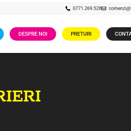
0771.269.528
comenzi@t
DESPRE NOI
PRETURI
CONT
IERI