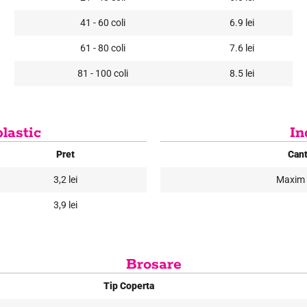
41 - 60 coli
6.9 lei
61 - 80 coli
7.6 lei
81 - 100 coli
8.5 lei
lastic
In
Pret
Cant
3,2 lei
Maxim 
3,9 lei
Brosare
Tip Coperta