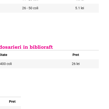
26 - 50 coli
5.1 lei
dosarieri in biblioraft
itate
Pret
400 coli
26 lei
Pret