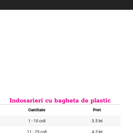
Indosarieri cu bagheta de plastic
Cantitate
Pret
1 - 10 coli
3.5 lei
11 - 25 coli
4.3 lei