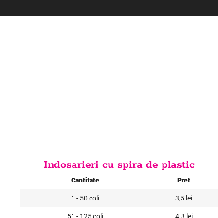
Indosarieri cu spira de plastic
Cantitate
Pret
1 - 50 coli
3,5 lei
51 - 125 coli
4.3 lei